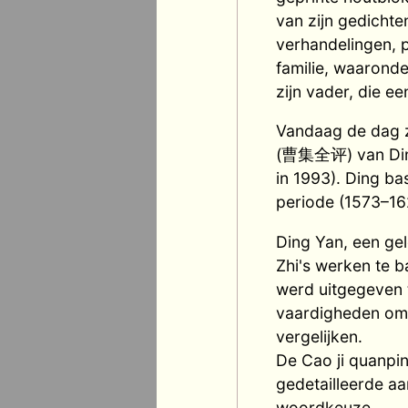
van zijn gedichte
verhandelingen, p
familie, waaronde
zijn vader, die e
Vandaag de dag z
(曹集全评) van Ding
in 1993). Ding bas
periode (1573–16
Ding Yan, een ge
Zhi's werken te b
werd uitgegeven t
vaardigheden om f
vergelijken.
De Cao ji quanpin
gedetailleerde aan
woordkeuze.