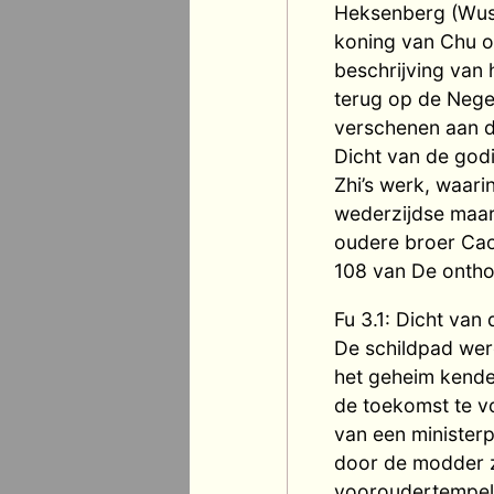
Heksenberg (Wush
koning van Chu om
beschrijving van 
terug op de Nege
verschenen aan d
Dicht van de godi
Zhi’s werk, waari
wederzijdse maar 
oudere broer Cao
108 van De onthoof
Fu 3.1: Dicht va
De schildpad werd
het geheim kende
de toekomst te vo
van een ministerp
door de modder z
vooroudertempel