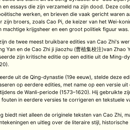
n en essays die zijn verzameld na zijn dood. Deze colle
oëtische werken, en brieven die vaak gericht waren a
r zijn broers, zoals Cao Pi, de keizer van het Wei-koni
en machtige krijgsheer en een groot politiek figuur was.
ijn de twee meest bruikbare edities van Cao Zhi's wer
 Yan en de Cao Zhi ji jiaozhu (曹植集校注)van Zhao Y
eerde zijn kritische editie op een editie uit de Ming-dy
20).
leerde uit de Qing-dynastie (19e eeuw), stelde deze e
aseren op eerdere edities, met name op een versie uit
ijdens de Wanli-periode (1573–1620). Hij gebruikte zij
outen in eerdere versies te corrigeren en tekstuele v
g biedt niet alleen de originele teksten van Cao Zhi, 
tekeningen en uitleg over de literaire stijl, historisch