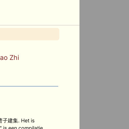
ao Zhi
i 曹子建集. Het is
" is een compilatie