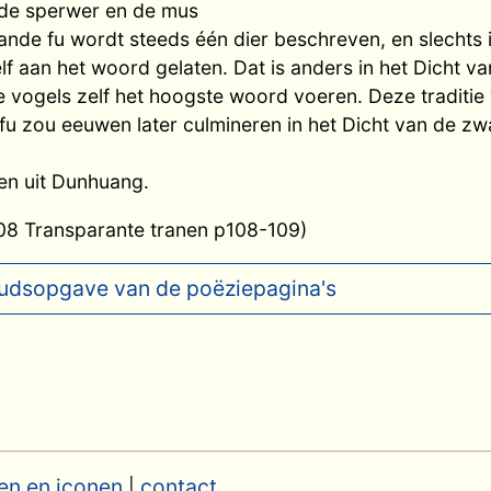
n de sperwer en de mus
ande fu wordt steeds één dier beschreven, en slechts 
f aan het woord gelaten. Dat is anders in het Dicht v
 vogels zelf het hoogste woord voeren. Deze traditie 
fu zou eeuwen later culmineren in het Dicht van de z
en uit Dunhuang.
008 Transparante tranen p108-109)
udsopgave van de poëziepagina's
en en iconen
contact
|