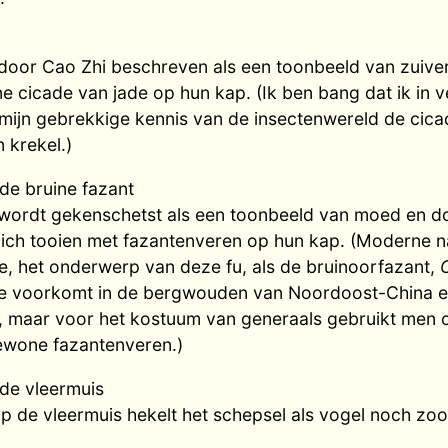
door Cao Zhi beschreven als een toonbeeld van zuive
e cicade van jade op hun kap. (Ik ben bang dat ik in v
mijn gebrekkige kennis van de insectenwereld de cica
 krekel.)
 de bruine fazant
 wordt gekenschetst als een toonbeeld van moed en d
 zich tooien met fazantenveren op hun kap. (Moderne 
he, het onderwerp van deze fu, als de bruinoorfazant,
ie voorkomt in de bergwouden van Noordoost-China en
, maar voor het kostuum van generaals gebruikt men o
ewone fazantenveren.)
 de vleermuis
op de vleermuis hekelt het schepsel als vogel noch zoo