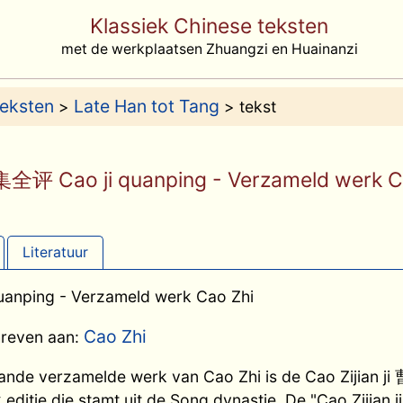
Klassiek Chinese teksten
met de werkplaatsen Zhuangzi en Huainanzi
teksten
Late Han tot Tang
>
> tekst
全评 Cao ji quanping - Verzameld werk C
Literatuur
nping - Verzameld werk Cao Zhi
Cao Zhi
hreven aan:
ande verzamelde werk van Cao Zhi is de Cao Zijian j
editie die stamt uit de Song dynastie. De "Cao Zijian ji