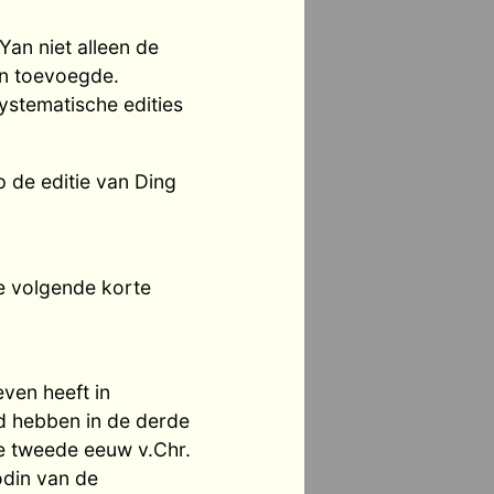
an niet alleen de
en toevoegde.
ystematische edities
p de editie van Ding
de volgende korte
even heeft in
d hebben in de derde
de tweede eeuw v.Chr.
odin van de