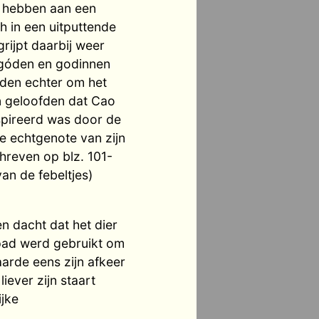
u hebben aan een
h in een uitputtende
grijpt daarbij weer
 góden en godinnen
rden echter om het
en geloofden dat Cao
nspireerd was door de
e echtgenote van zijn
hreven op blz. 101-
van de febeltjes)
n dacht dat het dier
dpad werd gebruikt om
arde eens zijn afkeer
iever zijn staart
ijke