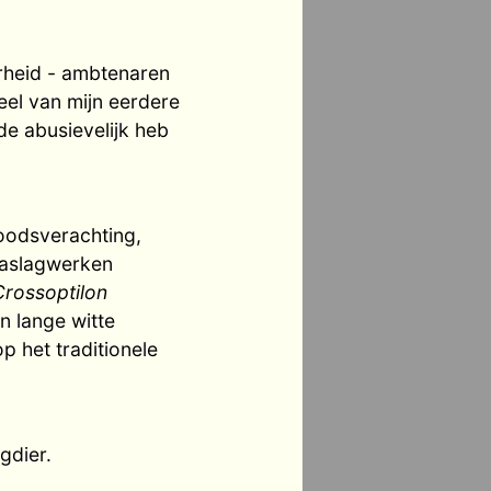
rheid - ambtenaren
eel van mijn eerdere
de abusievelijk heb
oodsverachting,
naslagwerken
Crossoptilon
 lange witte
p het traditionele
gdier.