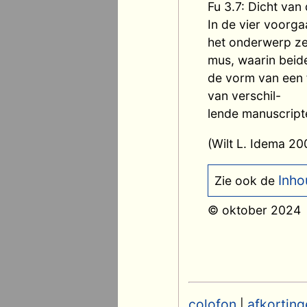
Fu 3.7: Dicht va
In de vier voorga
het onderwerp zel
mus, waarin beide
de vorm van een 
van verschil-
lende manuscript
(Wilt L. Idema 2
Inho
Zie ook de
© oktober 2024
colofon
afkorting
|