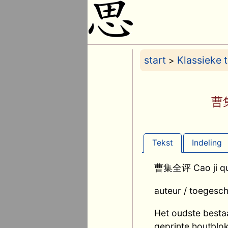
start
Klassieke 
>
曹集
Tekst
Indeling
曹集全评 Cao ji qua
auteur / toegesc
Het oudste besta
geprinte houtblok 