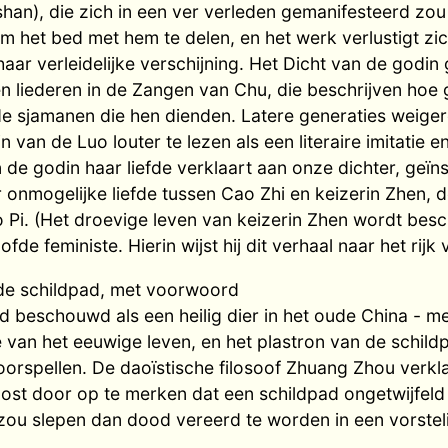
an), die zich in een ver verleden gemanifesteerd zo
 het bed met hem te delen, en het werk verlustigt zic
haar verleidelijke verschijning. Het Dicht van de godin 
n liederen in de Zangen van Chu, die beschrijven hoe
e sjamanen die hen dienden. Latere generaties weige
n van de Luo louter te lezen als een literaire imitatie 
n de godin haar liefde verklaart aan onze dichter, geï
onmogelijke liefde tussen Cao Zhi en keizerin Zhen, d
 Pi. (Het droevige leven van keizerin Zhen wordt besc
de feministe. Hierin wijst hij dit verhaal naar het rijk 
n de schildpad, met voorwoord
 beschouwd als een heilig dier in het oude China - me
 van het eeuwige leven, en het plastron van de schil
orspellen. De daoïstische filosoof Zhuang Zhou verkla
ost door op te merken dat een schildpad ongetwijfeld l
ou slepen dan dood vereerd te worden in een vorstel
.