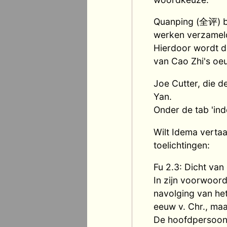
Quanping (全评) be
werken verzameld
Hierdoor wordt d
van Cao Zhi's oe
Joe Cutter, die d
Yan.
Onder de tab 'inde
Wilt Idema vertaa
toelichtingen:
Fu 2.3: Dicht van
In zijn voorwoord 
navolging van he
eeuw v. Chr., maa
De hoofdpersoon 