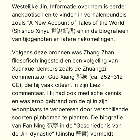
Westelijke Jin. Informatie over hem is eerder
anekdotisch en te vinden in verhalenbundels
zoals "A New Account of Tales of the World"
(Shishuo Xinyu 世說新語) en in de biografieën
van tijdgenoten en latere nakomelingen.
Volgens deze bronnen was Zhang Zhan
filosofisch ingesteld en een volgeling van
Xuanxue-denkers zoals de Zhuangzi-
commentator Guo Xiang 郭象 (ca. 252–312
CE), die hij vaak citeert in zijn Liezi-
commentaar. Hij had ook medische kennis
en was erop gebrand om de qi in zijn
woonplaats te verbeteren door verschillende
soorten pijnbomen te planten. De biografie
van Fan Ning 范寧 in de "Geschiedenis van
de Jin-dynastie" (Jinshu 晉書) vermeldt