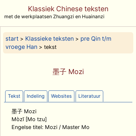
Klassiek Chinese teksten
met de werkplaatsen Zhuangzi en Huainanzi
start
Klassieke teksten
pre Qin t/m
>
>
vroege Han
> tekst
墨子 Mozi
Tekst
Indeling
Websites
Literatuur
墨子 Mozi
Mòzĭ [Mo tzu]
Engelse titel: Mozi / Master Mo