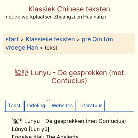
Klassiek Chinese teksten
met de werkplaatsen Zhuangzi en Huainanzi
start
Klassieke teksten
pre Qin t/m
>
>
vroege Han
> tekst
論語 Lunyu - De gesprekken (met
Confucius)
Tekst
Indeling
Websites
Literatuur
論語 Lunyu - De gesprekken (met Confucius)
Lúnyǔ [Lun yü]
Engelse titel: The Analects