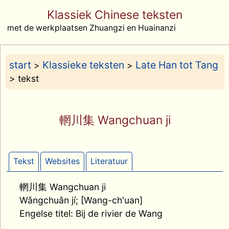
Klassiek Chinese teksten
met de werkplaatsen Zhuangzi en Huainanzi
start
Klassieke teksten
Late Han tot Tang
>
>
> tekst
輞川集 Wangchuan ji
Tekst
Websites
Literatuur
輞川集 Wangchuan ji
Wǎngchuān jí; [Wang-ch'uan]
Engelse titel: Bij de rivier de Wang