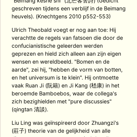
"Beimang keshe shi" (北芒客舍詩) (Gedicht
geschreven tijdens een verblijf in de Beimang
heuvels). (Knechtgens 2010 p552-553)
Ulrich Theobald voegt er nog aan toe: Hij
verachtte de regels van fatsoen die door de
confucianistische geleerden werden
geprezen en hield zich alleen aan zijn eigen
wensen en wereldbeeld. "Bomen en de
aarde", zei hij, "hebben de vorm van botten,
en het universum is te klein". Hij ontmoette
vaak Ruan Ji (阮籍) en Ji Kang (嵇康) in het
beroemde Bamboebos, waar de collega's
zich bezighielden met "pure discussies"
(qingtan 清談).
Liu Ling was geïnspireerd door Zhuangzi's
(莊子) theorie van de gelijkheid van alle