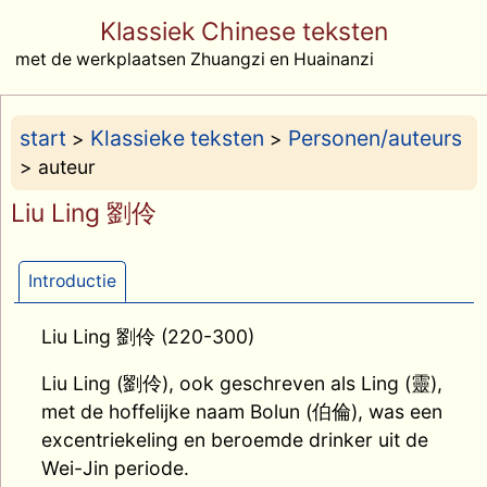
Klassiek Chinese teksten
met de werkplaatsen Zhuangzi en Huainanzi
start
Klassieke teksten
Personen/auteurs
>
>
> auteur
Liu Ling 劉伶
Introductie
Liu Ling 劉伶 (220-300)
Liu Ling (劉伶), ook geschreven als Ling (靈),
met de hoffelijke naam Bolun (伯倫), was een
excentriekeling en beroemde drinker uit de
Wei-Jin periode.