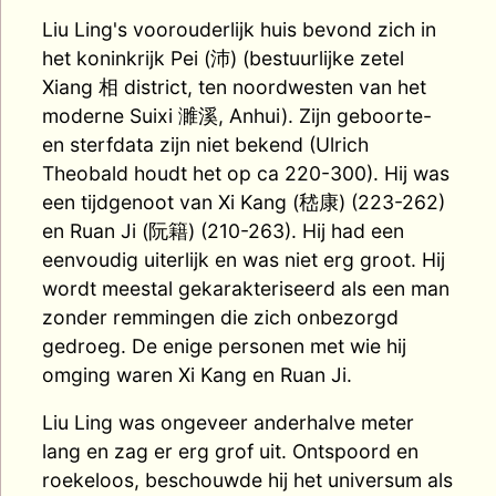
Liu Ling's voorouderlijk huis bevond zich in
het koninkrijk Pei (沛) (bestuurlijke zetel
Xiang 相 district, ten noordwesten van het
moderne Suixi 濉溪, Anhui). Zijn geboorte-
en sterfdata zijn niet bekend (Ulrich
Theobald houdt het op ca 220-300). Hij was
een tijdgenoot van Xi Kang (嵇康) (223-262)
en Ruan Ji (阮籍) (210-263). Hij had een
eenvoudig uiterlijk en was niet erg groot. Hij
wordt meestal gekarakteriseerd als een man
zonder remmingen die zich onbezorgd
gedroeg. De enige personen met wie hij
omging waren Xi Kang en Ruan Ji.
Liu Ling was ongeveer anderhalve meter
lang en zag er erg grof uit. Ontspoord en
roekeloos, beschouwde hij het universum als