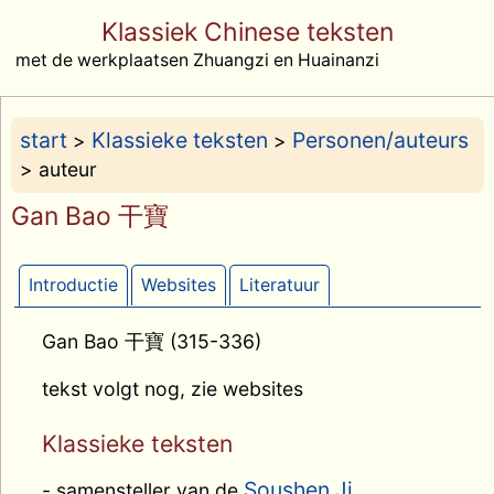
Klassiek Chinese teksten
met de werkplaatsen Zhuangzi en Huainanzi
start
Klassieke teksten
Personen/auteurs
>
>
> auteur
Gan Bao 干寶
Introductie
Websites
Literatuur
Gan Bao 干寶 (315-336)
tekst volgt nog, zie websites
Klassieke teksten
Soushen Ji
- samensteller van de